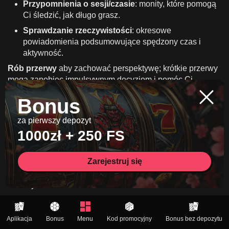
Przypomnienia o sesji/czasie
: monity, które pomogą
Ci śledzić, jak długo grasz.
Sprawdzanie rzeczywistości
: okresowe
powiadomienia podsumowujące spędzony czas i
aktywność.
Rób przerwy
aby zachować perspektywę; krótkie przerwy
mogą zapobiec impulsywnym decyzjom i pomóc Ci
ponownie ocenić swoją grę.
Bonus
Limit czasu
: tymczasowa blokada rozgrywki na
za pierwszy depozyt
wybrany czas.
1000zł + 250 FS
Okres chłodzenia
: dłuższa przerwa w celu przerwania
szkodliwych wzorców.
Zarejestruj się
Samowykluczenie
jest dostępny, jeśli potrzebujesz
silniejszej ochrony, co pozwala zablokować dostęp na
dłuższy okres.
Wybierz okres samowykluczenia odpowiadający
Twoim potrzebom.
Aplikacja
Bonus
Menu
Kod promocyjny
Bonus bez depozytu