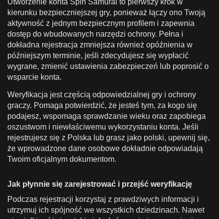
Utworzenie konta Spin Samurai to pierwszy krok w
kierunku bezpieczniejszej gry, ponieważ łączy ono Twoją
aktywność z jednym bezpiecznym profilem i zapewnia
dostęp do wbudowanych narzędzi ochrony. Pełna i
dokładna rejestracja zmniejsza również opóźnienia w
późniejszym terminie, jeśli zdecydujesz się wypłacić
wygrane, zmienić ustawienia zabezpieczeń lub poprosić o
wsparcie konta.
Weryfikacja jest częścią odpowiedzialnej gry i ochrony
graczy. Pomaga potwierdzić, że jesteś tym, za kogo się
podajesz, wspomaga sprawdzanie wieku oraz zapobiega
oszustwom i niewłaściwemu wykorzystaniu konta. Jeśli
rejestrujesz się z Polska lub grasz jako polski, upewnij się,
że wprowadzone dane osobowe dokładnie odpowiadają
Twoim oficjalnym dokumentom.
Jak płynnie się zarejestrować i przejść weryfikację
Podczas rejestracji korzystaj z prawdziwych informacji i
utrzymuj ich spójność we wszystkich dziedzinach. Nawet