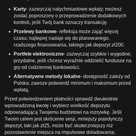
Karty
- zazwyczaj natychmiastowe wpłaty; możesz
zostać poproszony o przeprowadzenie dodatkowych
kontroli, jeśli Twój bank oznaczy transakcję.
Przelewy bankowe
- refleksja może zająć więcej
czasu; najlepiej nadaje się do planowanego,
rzadszego finansowania, takiego jak depozyt zł200.
Portfele elektroniczne
- zazwyczaj szybkie i wygodne;
przydatne, jeśli chcesz wyraźnie oddzielić fundusze na
gry od codziennej bankowości.
Alternatywne metody lokalne
- dostępność zależy od
Polska; zawsze potwierdź minimum i maksimum przed
wpłatą.
Przed potwierdzeniem płatności sprawdź dwukrotnie
wprowadzoną kwotę i wybierz wielkość depozytu
odpowiadającą Twojemu budżetowi na rozrywkę. Jeśli
Twoim celem jest skrócenie sesji, mniejszy pojedynczy
depozyt, taki jak zł25, może być skuteczniejszy niż
pozostawienie miejsca na impulsowe doładowania.