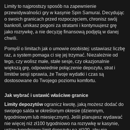
Limity to najprostszy sposób na zapewnienie
przewidywalności gry w kasynie Spin Samurai. Decydując
o swoich granicach przed rozpoczęciem, chronisz swój
bankroll, unikasz pogoni za stratami i kontynuujesz grę
jako rozrywkę, a nie decyzję finansową podjętą w danej
chwili.
Pomyśl o limitach jak o umowie osobistej: ustawiasz liczbę
raz, a system pomaga ci się jej trzymać. Niezależnie od
tego, czy wolisz małe, stałe sesje, czy okazjonalnie
większą grę, odpowiednie połączenie depozytu, strat i
limitów sesji sprawia, że Twoje wydatki i czas są
dostosowane do Twojego poziomu komfortu.
Jak wybrać i ustawić właściwe granice
Limity depozytów
ogranicz kwotę, jaką możesz dodać do
swojego salda w określonym okresie (dziennym,
tygodniowym lub miesięcznym). Jeśli planujesz wydawać
nie więcej niż zł100 tygodniowo na rozrywkę w kasynie,
ustaw tygodniowy limit depozytu na zł100, aby nie