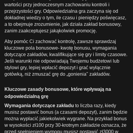
wartości przy jednoczesnym zachowaniu kontroli i
przejrzystości gry. Odpowiedzialna gra zaczyna się od
dokładnej wiedzy o tym, ile czasu i pieniędzy poświęcasz,
a to obejmuje zrozumienie, jak działa zakład bonusowy,
zanim zaakceptujesz jakąkolwiek promocję.
Aby pomóc Ci zachować kontrolę, zawsze sprawdzaj
kluczowe pola bonusowe- kwotę bonusu, wymagania
dotyczące zakładów, kwalifikujące się gry i limity czasowe.
Jeśli warunki nie odpowiadają Twojemu budżetowi lub
stylowi gry, lepiej wpłacić depozyt i grać wyłącznie
gotówką, niż zmuszać grę do „gonienia" zakładów.
Kluczowe zasady bonusowe, które wpływają na
odpowiedzialną grę
Wymagania dotyczące zakładu
to liczba razy, kiedy
musisz postawić bonus (a czasami depozyt), zanim będzie
można wypłacić jakiekolwiek wygrane. Na przykład bonus
w wysokości zł100 przy 30-krotnym zakładzie oznacza, że
przed spełnieniem wymogu musisz postawić zł3000 w