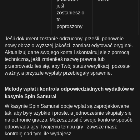
jeśli
zostaniesz o
to
poproszony
Jeśli dokument zostanie odrzucony, prześlij ponownie
nowy obraz o wyższej jakości, zamiast edytować oryginał.
Aktualizuj dane swojego konta i skontaktuj się z pomocą
techniczną, jeśli zmieniłeś nazwę prawną lub
przeprowadziłeś się, aby Twój status weryfikacji pozostał
ważny, a przyszłe wypłaty przebiegały sprawnie.
Metody wpłat i kontrola odpowiedzialnych wydatków w
kasynie Spin Samurai
W kasynie Spin Samurai opcje wpłat są zaprojektowane
tak, aby były szybkie i proste, a jednocześnie skupiały się
na ochronie gracza. Możesz zasilić swoje konto w sposób
odpowiadający Twojemu tempu gry i zawsze masz
kontrolę nad tym, ile wydajesz.