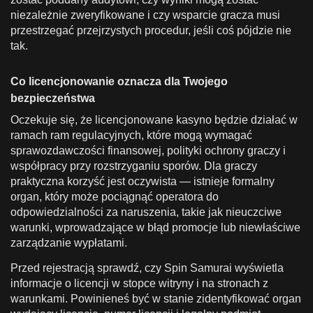
niezależnie zweryfikowane i czy wsparcie gracza musi
przestrzegać przejrzystych procedur, jeśli coś pójdzie nie
tak.
Co licencjonowanie oznacza dla Twojego
bezpieczeństwa
Oczekuje się, że licencjonowane kasyno będzie działać w
ramach ram regulacyjnych, które mogą wymagać
sprawozdawczości finansowej, polityki ochrony graczy i
współpracy przy rozstrzyganiu sporów. Dla graczy
praktyczna korzyść jest oczywista — istnieje formalny
organ, który może pociągnąć operatora do
odpowiedzialności za naruszenia, takie jak nieuczciwe
warunki, wprowadzające w błąd promocje lub niewłaściwe
zarządzanie wypłatami.
Przed rejestracją sprawdź, czy Spin Samurai wyświetla
informacje o licencji w stopce witryny i na stronach z
warunkami. Powinieneś być w stanie zidentyfikować organ