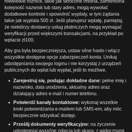
niewielkie różnice, takie jak skrócone imiona, zamieniona
kolejność nazwisk lub stary adres, mogą wywołać
dodatkowe kontrole i spowolnić wypłaty, w tym żądania
takie jak wypłata 500 zł. Jeśli planujesz wpłatę, pamiętaj,
że niektórzy dostawcy usług płatniczych mogą wymagać
weryfikacji przed większymi transakcjami, na przykład po
wpłacie zł100.
Aby gra była bezpieczniejsza, ustaw silne hasło i włącz
wszystkie dostępne opcje zabezpieczeń konta. Unikaj
udostępniania swojego loginu i nie korzystaj z urządzeń
publicznych do wpłat lub wypłat, jeśli to możliwe.
Zarejestruj się, podając dokładne dane:
pełne imię i
nazwisko, data urodzenia, aktualny adres oraz
działający adres e-mail i numer telefonu.
Potwierdź kanały kontaktowe:
wykonaj wszelkie
kroki potwierdzania e-mailem lub SMS-em, aby móc
bezpiecznie odzyskać dostęp.
Prześlij dokumenty weryfikacyjne:
na życzenie
udostępniaj wyraźne zdjęcia lub skany, z widocznymi