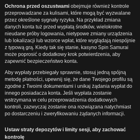
Ochrona przed oszustwami
obejmuje również kontrole
przeprowadzane za kulisami, które mogą być wyzwalane
przez określone sygnały ryzyka. Na przykład zmiana
danych konta tuż przed wypłatą środków, wielokrotne
nieudane próby logowania, nietypowe zmiany urządzenia
lub lokalizacji lub wzorce wpłat, które wyglądają niespójnie
z typową grą. Kiedy tak się stanie, kasyno Spin Samurai
może poprosić o dodatkowy krok potwierdzenia, aby
zapewnić bezpieczeństwo konta.
Aby wypłaty przebiegały sprawnie, stosuj jedną spójną
metodę płatności, upewnij się, że dane Twojego profilu są
zgodne z Twoimi dokumentami i unikaj żądania wypłat do
innego posiadacza konta. Jeśli wypłata zostanie
wstrzymana w celu przeprowadzenia dodatkowych
kontroli, zazwyczaj zostanie ona rozwiązana natychmiast
po dostarczeniu i zweryfikowaniu żądanych informacji.
Ustaw straty depozytów i limity sesji, aby zachować
kontrolę