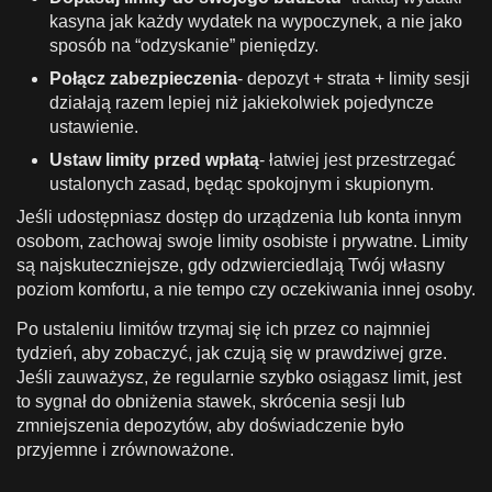
kasyna jak każdy wydatek na wypoczynek, a nie jako
sposób na “odzyskanie” pieniędzy.
Połącz zabezpieczenia
- depozyt + strata + limity sesji
działają razem lepiej niż jakiekolwiek pojedyncze
ustawienie.
Ustaw limity przed wpłatą
- łatwiej jest przestrzegać
ustalonych zasad, będąc spokojnym i skupionym.
Jeśli udostępniasz dostęp do urządzenia lub konta innym
osobom, zachowaj swoje limity osobiste i prywatne. Limity
są najskuteczniejsze, gdy odzwierciedlają Twój własny
poziom komfortu, a nie tempo czy oczekiwania innej osoby.
Po ustaleniu limitów trzymaj się ich przez co najmniej
tydzień, aby zobaczyć, jak czują się w prawdziwej grze.
Jeśli zauważysz, że regularnie szybko osiągasz limit, jest
to sygnał do obniżenia stawek, skrócenia sesji lub
zmniejszenia depozytów, aby doświadczenie było
przyjemne i zrównoważone.