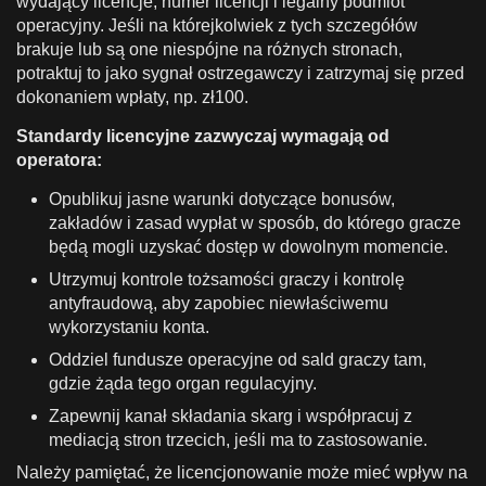
wydający licencje, numer licencji i legalny podmiot
operacyjny. Jeśli na którejkolwiek z tych szczegółów
brakuje lub są one niespójne na różnych stronach,
potraktuj to jako sygnał ostrzegawczy i zatrzymaj się przed
dokonaniem wpłaty, np. zł100.
Standardy licencyjne zazwyczaj wymagają od
operatora:
Opublikuj jasne warunki dotyczące bonusów,
zakładów i zasad wypłat w sposób, do którego gracze
będą mogli uzyskać dostęp w dowolnym momencie.
Utrzymuj kontrole tożsamości graczy i kontrolę
antyfraudową, aby zapobiec niewłaściwemu
wykorzystaniu konta.
Oddziel fundusze operacyjne od sald graczy tam,
gdzie żąda tego organ regulacyjny.
Zapewnij kanał składania skarg i współpracuj z
mediacją stron trzecich, jeśli ma to zastosowanie.
Należy pamiętać, że licencjonowanie może mieć wpływ na