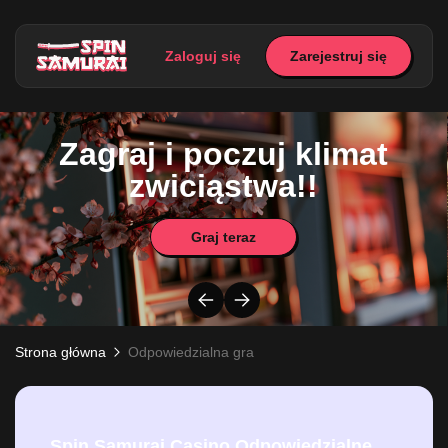
Zaloguj się
Zarejestruj się
Zagraj i poczuj klimat
zwiciąstwa!!
Graj teraz
Strona główna
Odpowiedzialna gra
Spin Samurai Casino Odpowiedzialne