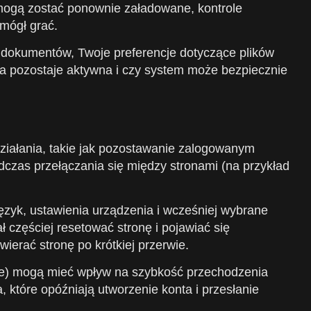
e mogą zostać ponownie załadowane, kontrole
mógł grać.
 dokumentów, Twoje preferencje dotyczące plików
sja pozostaje aktywna i czy system może bezpiecznie
 działania, takie jak pozostawanie zalogowanym
dczas przełączania się między stronami (na przykład
język, ustawienia urządzenia i wcześniej wybrane
ł częściej resetować stronę i pojawiać się
ierać stronę po krótkiej przerwie.
ie) mogą mieć wpływ na szybkość przechodzenia
które opóźniają utworzenie konta i przesłanie