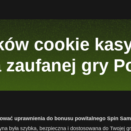
ików cookie kas
 zaufanej gry P
okować uprawnienia do bonusu powitalnego Spin Sam
ryna była szybka, bezpieczna i dostosowana do Twojej g