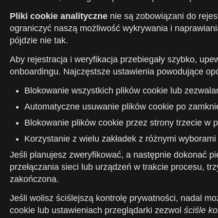
Pliki cookie analityczne
nie są zobowiązani do rejes
ograniczyć naszą możliwość wykrywania i naprawiani
pójdzie nie tak.
Aby rejestracja i weryfikacja przebiegały szybko, up
onboardingu. Najczęstsze ustawienia powodujące opó
Blokowanie wszystkich plików cookie lub zezwalan
Automatyczne usuwanie plików cookie po zamknięci
Blokowanie plików cookie przez strony trzecie w
Korzystanie z wielu zakładek z różnymi wyborami 
Jeśli planujesz zweryfikować, a następnie dokonać pie
przełączania sieci lub urządzeń w trakcie procesu, tr
zakończona.
Jeśli wolisz ściślejszą kontrolę prywatności, nadal 
cookie lub ustawieniach przeglądarki zezwol
ściśle k