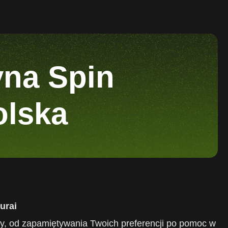
yna Spin
olska
urai
ry, od zapamiętywania Twoich preferencji po pomoc w