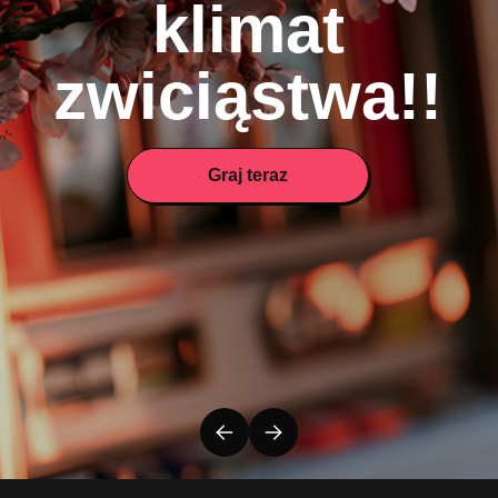
klimat
zwiciąstwa!!
Graj teraz