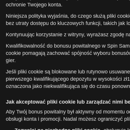
ochronie Twojego konta.
Niniejsza polityka wyjaśnia, do czego służą pliki coo
bez utraty dostępu do kluczowych funkcji, takich jak 
Kontynuując korzystanie z witryny, wyrażasz zgodę n
Kwalifikowalność do bonusu powitalnego w Spin Samur
cookie pomagają zachować spójność wyboru bonusów, s
gier.
Jeśli pliki cookie są blokowane lub rutynowo usuwa
pierwszego kwalifikującego depozytu w wysokości zł1
oznaczona jako niekwalifikująca się do czasu ponown
Jak akceptować pliki cookie lub zarządzać nimi b
Aby Twój bonus powitalny był aktywny od momentu o
obsługi konta i promocji. Nadal możesz ograniczyć pl