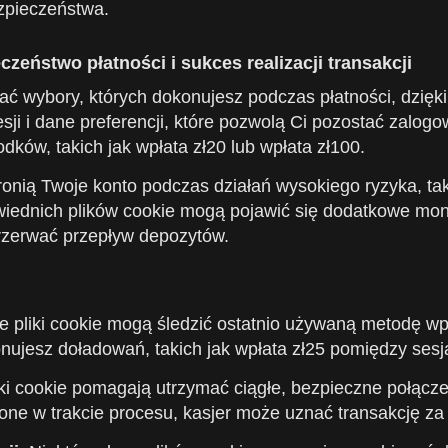
ezpieczeństwa.
czeństwo płatności i sukces realizacji transakcji
 wybory, których dokonujesz podczas płatności, dzięki 
sji i dane preferencji, które pozwolą Ci pozostać zalo
dków, takich jak wpłata zł20 lub wpłata zł100.
onią Twoje konto podczas działań wysokiego ryzyka, taki
iednich plików cookie mogą pojawić się dodatkowe moni
przerwać przepływ depozytów.
 pliki cookie mogą śledzić ostatnio używaną metodę wp
onujesz doładowań, takich jak wpłata zł25 pomiędzy sesj
ki cookie pomagają utrzymać ciągłe, bezpieczne połączen
one w trakcie procesu, kasjer może uznać transakcję za 