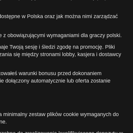
są dostępne w Polska oraz jak można nimi zarządzać
ie z obowiązującymi wymaganiami dla graczy polski.
e Twoją sesję i śledzi zgodę na promocję. Pliki
nia się między stronami lobby, kasjera i dostawcy
eptowałeś warunki bonusu przed dokonaniem
e dołączony automatycznie lub oferta zostanie
na minimalny zestaw plików cookie wymaganych do
ne.