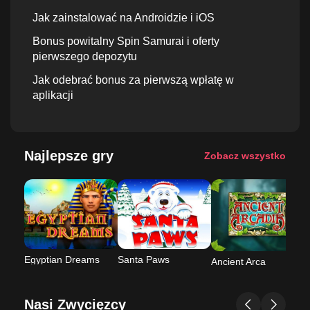
Jak zainstalować na Androidzie i iOS
Bonus powitalny Spin Samurai i oferty
pierwszego depozytu
Jak odebrać bonus za pierwszą wpłatę w
aplikacji
Jak zarejestrować i zweryfikować swoje konto
Spin Samurai
Najlepsze gry
Zobacz wszystko
Rejestracja w kilku krokach
Weryfikacja konta (kyc) i czego potrzebujesz
Wskazówki, jak uniknąć opóźnień w weryfikacji
Szybkie depozyty w Spin Samurai- karty, portfele
elektroniczne, kryptowaluty
Egyptian Dreams
Santa Paws
Ancient Arca
C
Metody wpłat, które priorytetowo traktują
prędkość
Nasi Zwycięzcy
Wypłaty Spin Samurai- Czasy przetwarzania,