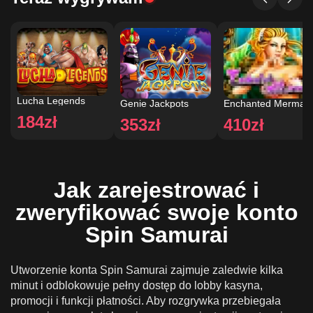
Lucha Legends
Genie Jackpots
Enchanted Mermaid
184zł
353zł
410zł
Jak zarejestrować i
zweryfikować swoje konto
Spin Samurai
Utworzenie konta Spin Samurai zajmuje zaledwie kilka
minut i odblokowuje pełny dostęp do lobby kasyna,
promocji i funkcji płatności. Aby rozgrywka przebiegała