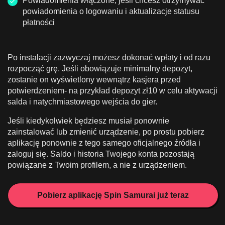
Powiadomienia włączone, jeśli chcesz otrzymywać
powiadomienia o logowaniu i aktualizacje statusu
płatności
Po instalacji zazwyczaj możesz dokonać wpłaty i od razu
rozpocząć grę. Jeśli obowiązuje minimalny depozyt,
zostanie on wyświetlony wewnątrz kasjera przed
potwierdzeniem- na przykład depozyt zł10 w celu aktywacji
salda i natychmiastowego wejścia do gier.
Jeśli kiedykolwiek będziesz musiał ponownie
zainstalować lub zmienić urządzenie, po prostu pobierz
aplikację ponownie z tego samego oficjalnego źródła i
zaloguj się. Saldo i historia Twojego konta pozostają
powiązane z Twoim profilem, a nie z urządzeniem.
Pobierz aplikację Spin Samurai już teraz