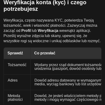
Weryfikacja konta (kyc) i czego
potrzebujesz
Weryfikacja, często nazywana KYC, potwierdza Twoją
tożsamość, wiek i własność płatności. Zazwyczaj można
zacząć od
Profil
lub
Weryfikacja
wewnątrz aplikacji.
Prześlij wyraźne zdjęcia lub skany, upewnij się, że
wszystkie rogi są widoczne i unikaj odblasków lub rozmyć.
Sprawdź
Co przesłać
Tożsamość
Wydany przez rząd dokument tożsamości z
urodzenia (paszport, dowód osobisty lub pr
Adres
Dowód adresu datowany w wymaganym ter
media, wyciąg bankowy lub list urzędowy)
Metoda
Dowód, że jesteś właścicielem metody pła
płatności
metody i mogą wymagać częściowego ma