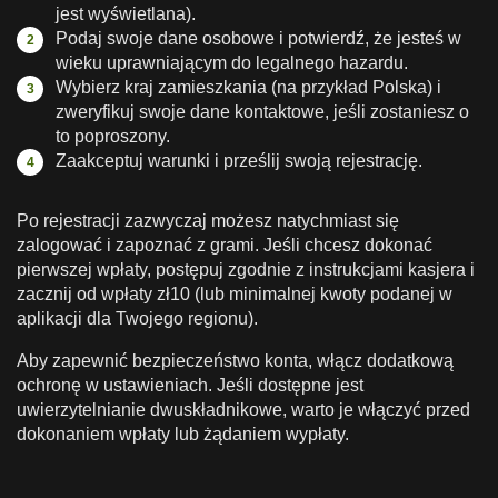
jest wyświetlana).
Podaj swoje dane osobowe i potwierdź, że jesteś w
wieku uprawniającym do legalnego hazardu.
Wybierz kraj zamieszkania (na przykład Polska) i
zweryfikuj swoje dane kontaktowe, jeśli zostaniesz o
to poproszony.
Zaakceptuj warunki i prześlij swoją rejestrację.
Po rejestracji zazwyczaj możesz natychmiast się
zalogować i zapoznać z grami. Jeśli chcesz dokonać
pierwszej wpłaty, postępuj zgodnie z instrukcjami kasjera i
zacznij od wpłaty zł10 (lub minimalnej kwoty podanej w
aplikacji dla Twojego regionu).
Aby zapewnić bezpieczeństwo konta, włącz dodatkową
ochronę w ustawieniach. Jeśli dostępne jest
uwierzytelnianie dwuskładnikowe, warto je włączyć przed
dokonaniem wpłaty lub żądaniem wypłaty.