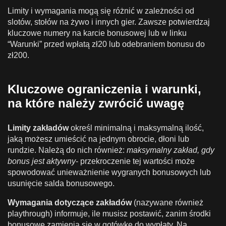
Limity i wymagania mogą się różnić w zależności od
slotów, stołów na żywo i innych gier. Zawsze potwierdzaj
kluczowe numery na karcie bonusowej lub w linku
“Warunki” przed wpłatą zł20 lub odebraniem bonusu do
zł200.
Kluczowe ograniczenia i warunki,
na które należy zwrócić uwagę
Limity zakładów
określ minimalną i maksymalną ilość,
jaką możesz umieścić na jednym obrocie, dłoni lub
rundzie. Należą do nich również:
maksymalny zakład, gdy
bonus jest aktywny
- przekroczenie tej wartości może
spowodować unieważnienie wygranych bonusowych lub
usunięcie salda bonusowego.
Wymagania dotyczące zakładów
(nazywane również
playthrough) informuje, ile musisz postawić, zanim środki
bonusowe zamienią się w gotówkę do wypłaty. Na