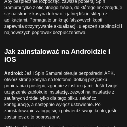
Aby bezpiecznie rozpocząć, zawsze pobieraj Spin
Samurai tylko z oficjalnego źródła, do którego link znajduje
się na stronie kasyna lub w oficjalnej liście sklepu z
aplikacjami. Pomaga to uniknąć fałszywych kopii i
zapewnia otrzymywanie aktualizacji, ulepszeń stabilności i
najnowszych poprawek bezpieczeństwa.
Jak zainstalować na Androidzie i
iOS
Android:
Jeśli Spin Samurai oferuje bezpośredni APK,
otwórz stronę kasyna na telefonie, dotknij przycisku
pobierania i postępuj zgodnie z instrukcjami. Jeśli Twoje
urządzenie zablokuje instalację, zezwol na instalacje z
zaufanych źródeł tylko dla tego pliku, zakończ
konfigurację, a następnie wyłącz ustawienie. Po
zainstalowaniu zaloguj się i potwierdź swoje konto, jeśli
zostaniesz o to poproszony.