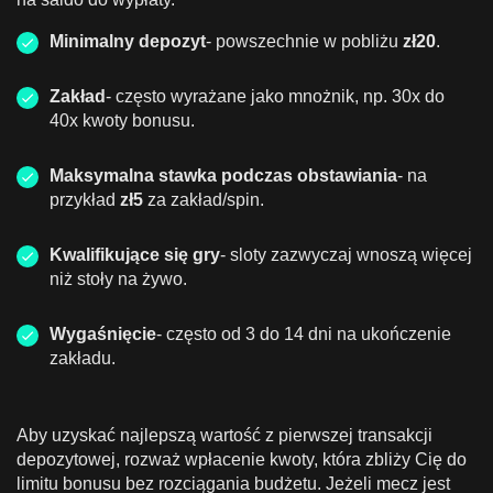
Minimalny depozyt
- powszechnie w pobliżu
zł20
.
Zakład
- często wyrażane jako mnożnik, np. 30x do
40x kwoty bonusu.
Maksymalna stawka podczas obstawiania
- na
przykład
zł5
za zakład/spin.
Kwalifikujące się gry
- sloty zazwyczaj wnoszą więcej
niż stoły na żywo.
Wygaśnięcie
- często od 3 do 14 dni na ukończenie
zakładu.
Aby uzyskać najlepszą wartość z pierwszej transakcji
depozytowej, rozważ wpłacenie kwoty, która zbliży Cię do
limitu bonusu bez rozciągania budżetu. Jeżeli mecz jest