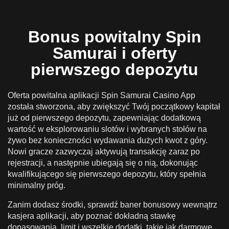
Bonus powitalny Spin
Samurai i oferty
pierwszego depozytu
Oferta powitalna aplikacji Spin Samurai Casino App
została stworzona, aby zwiększyć Twój początkowy kapitał
już od pierwszego depozytu, zapewniając dodatkową
wartość w eksplorowaniu slotów i wybranych stołów na
żywo bez konieczności wydawania dużych kwot z góry.
Nowi gracze zazwyczaj aktywują transakcję zaraz po
rejestracji, a następnie ubiegają się o nią, dokonując
kwalifikującego się pierwszego depozytu, który spełnia
minimalny próg.
Zanim dodasz środki, sprawdź baner bonusowy wewnątrz
kasjera aplikacji, aby poznać dokładną stawkę
dopasowania, limit i wszelkie dodatki, takie jak darmowe