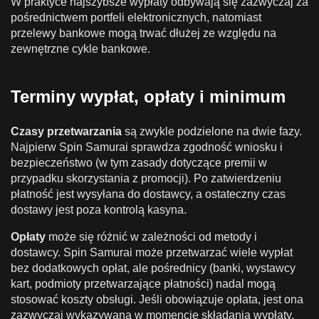
W praktyce najszybsze wypłaty odbywają się zazwyczaj za
pośrednictwem portfeli elektronicznych, natomiast
przelewy bankowe mogą trwać dłużej ze względu na
zewnętrzne cykle bankowe.
Terminy wypłat, opłaty i minimum
Czasy przetwarzania
są zwykle podzielone na dwie fazy.
Najpierw Spin Samurai sprawdza zgodność wniosku i
bezpieczeństwo (w tym zasady dotyczące premii w
przypadku skorzystania z promocji). Po zatwierdzeniu
płatność jest wysyłana do dostawcy, a ostateczny czas
dostawy jest poza kontrolą kasyna.
Opłaty
może się różnić w zależności od metody i
dostawcy. Spin Samurai może przetwarzać wiele wypłat
bez dodatkowych opłat, ale pośrednicy (banki, wystawcy
kart, podmioty przetwarzające płatności) nadal mogą
stosować koszty obsługi. Jeśli obowiązuje opłata, jest ona
zazwyczaj wykazywana w momencie składania wypłaty.