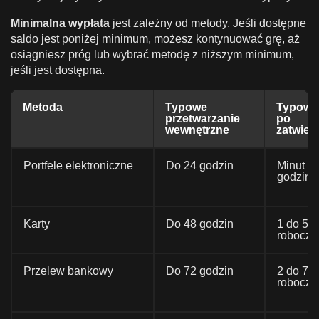
Minimalna wypłata
jest zależny od metody. Jeśli dostępne
saldo jest poniżej minimum, możesz kontynuować grę, aż
osiągniesz próg lub wybrać metodę z niższym minimum,
jeśli jest dostępna.
Metoda
Typowe
Typowa
przetwarzanie
po
wewnętrzne
zatwier
Portfele elektroniczne
Do 24 godzin
Minut d
godzin
Karty
Do 48 godzin
1 do 5 d
roboczy
Przelew bankowy
Do 72 godzin
2 do 7 d
roboczy