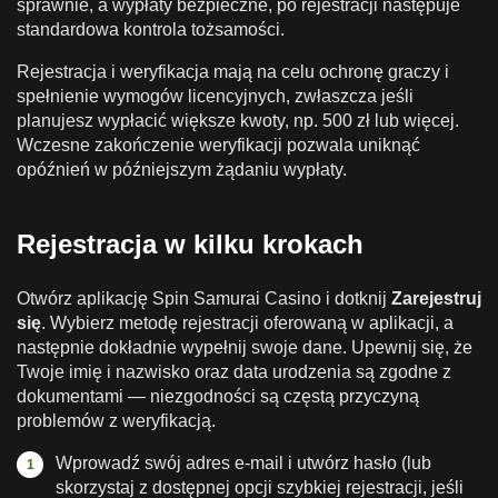
sprawnie, a wypłaty bezpieczne, po rejestracji następuje
standardowa kontrola tożsamości.
Rejestracja i weryfikacja mają na celu ochronę graczy i
spełnienie wymogów licencyjnych, zwłaszcza jeśli
planujesz wypłacić większe kwoty, np. 500 zł lub więcej.
Wczesne zakończenie weryfikacji pozwala uniknąć
opóźnień w późniejszym żądaniu wypłaty.
Rejestracja w kilku krokach
Otwórz aplikację Spin Samurai Casino i dotknij
Zarejestruj
się
. Wybierz metodę rejestracji oferowaną w aplikacji, a
następnie dokładnie wypełnij swoje dane. Upewnij się, że
Twoje imię i nazwisko oraz data urodzenia są zgodne z
dokumentami — niezgodności są częstą przyczyną
problemów z weryfikacją.
Wprowadź swój adres e-mail i utwórz hasło (lub
skorzystaj z dostępnej opcji szybkiej rejestracji, jeśli